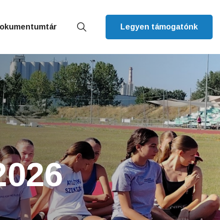
okumentumtár
Legyen támogatónk
2026