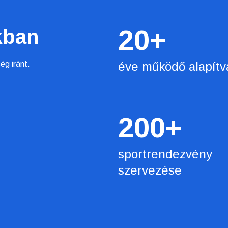
20
+
kban
ég iránt.
éve működő alapítv
200
+
sportrendezvény
szervezése