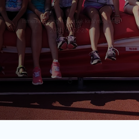
2026. 06.22-26.
Képek a 2025-ös napköziből