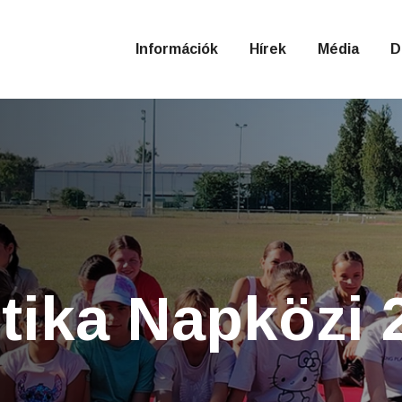
Információk
Hírek
Média
D
étika Napközi 
Ismerkedj meg a sportok királynőjével!