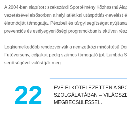
A 2004-ben alapított szekszárdi Sportélmény Közhasznú Ala
vezetésével elsősorban a helyi atlétikai utánpótlás-nevelést 
életmódját támogatja. Pénzbeli és tárgyi segítséget nyújtana
prevenciós és esélyegyenlőségi programokban is aktívan rés
Legkiemelkedőbb rendezvényük a nemzetközi minősítésű Dom
Futóverseny, céljaikat pedig számos támogató (pl. Lambda 
segítségével valósítják meg.
22
ÉVE ELKÖTELEZETTEN A SP
SZOLGÁLATÁBAN – VILÁGSZ
MEGBECSÜLÉSSEL.