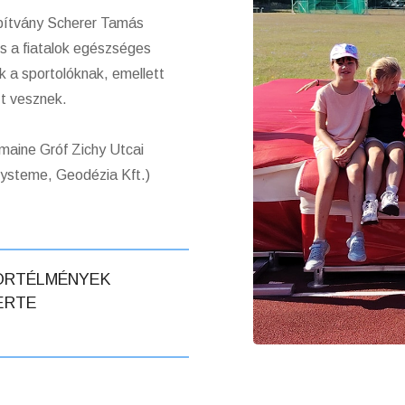
pítvány Scherer Tamás
és a fiatalok egészséges
k a sportolóknak, emellett
zt vesznek.
aine Gróf Zichy Utcai
Systeme, Geodézia Kft.)
ORTÉLMÉNYEK
ERTE